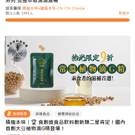
系列 完整萃取滴滴滋補
提案團隊
鷄極本味x積極本味-Chi Chi Choice
關注人數 1441人
販售中
長期販售
保健食品
營養補給飲品
積極本味｜🏆 食創獎食品飲料創新類二星肯定！國內
首創大豆植物滴G精登場！