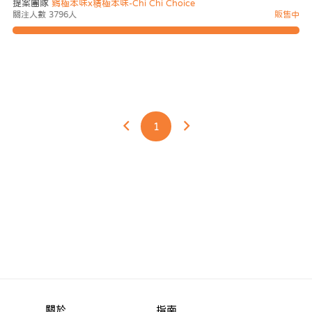
提案團隊
鷄極本味x積極本味-Chi Chi Choice
關注人數 3796人
販售中
1
關於
指南