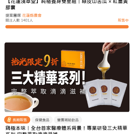
【花蓮淺草堂】純植養身雙星組｜綠皮山苦瓜 × 紅薑黃
膠囊
提案團隊
花蓮縣農會
關注人數 1401人
販售中
長期販售
保健食品
營養補給飲品
鷄極本味｜全台首家醫療體系背景！專業研發三大精華