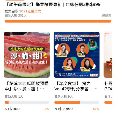
【端午節限定】梅果釀優惠組 | 口味任選3瓶$999
提案團隊
2021社會企業
關注人數 301人
已結束
【花蓮大西瓜開放預購
【深度食堂】 食力
耘稼
中】沙、脆、甜！
Vol.42季刊分享會｜重
GOO
1200度熟成的夏日清
新定義防災食品，讓
土地
贊助人數 1人
贊助人數 9人
關注人數
涼滋味
「備災」成為「日常」
溫度
打造你的安心飲食提
NT$ 900
NT$ 2,899
9%
57%
案！