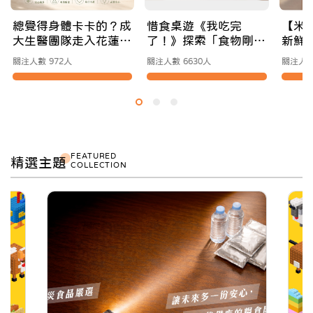
總覺得身體卡卡的？成
惜食桌遊《我吃完
【米
大生醫團隊走入花蓮，
了！》探索「食物剛剛
新鮮
為你找回身體本來的舒
好」的冒險之旅
你的
關注人數 972人
關注人數 6630人
關注人數
適節奏
站
FEATURED
精選主題
COLLECTION