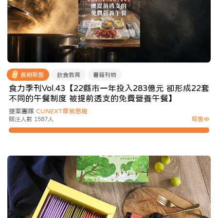
長期販售
飲食教育
書籍刊物
食力季刊Vol.43【22縣市一年投入283億元 卻形成22套
不同的午餐制度 被提前透支的免費營養午餐】
提案團隊
CUNEXT厚策思維
關注人數 1587人
販售中