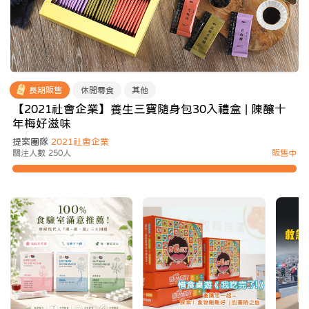
長期販售
休閒零食
其他
【2021社會企業】養生三寶隨身包30入禮盒 | 陳釀十
年梅好滋味
提案團隊
2021社會企業
關注人數 250人
販售中