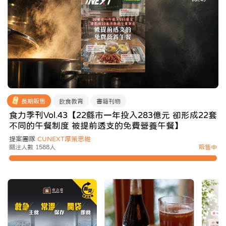
長期販售
飲食教育
書籍刊物
食力季刊Vol.43【22縣市一年投入283億元 卻形成22套
不同的午餐制度 被提前透支的免費營養午餐】
提案團隊
CUNEXT厚策思維
關注人數 1588人
販售中