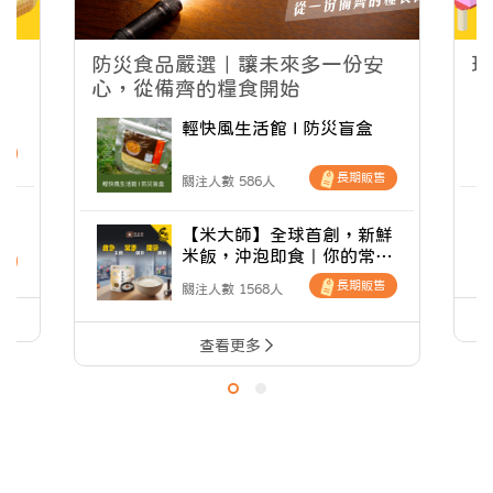
防災食品嚴選｜讓未來多一份安
玩
心，從備齊的糧食開始
食
衡
輕快風生活館 I 防災盲盒
售
長期販售
關注人數 586人
裡
農
【米大師】全球首創，新鮮
品
米飯，沖泡即食｜你的常溫
售
防災應援補給站
長期販售
關注人數 1568人
查看更多