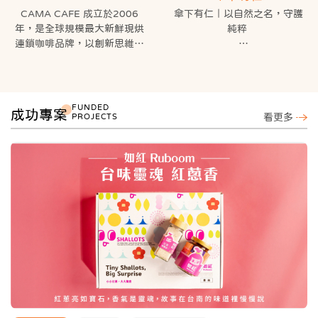
CAMA CAFE 成立於2006
傘下有仁｜以自然之名，守護
年，是全球規模最大新鮮現烘
純粹
連鎖咖啡品牌，以創新思維形
塑品牌文化，提供新鮮、美味
「傘下有仁」承載著對土地的
的咖啡餐食與體驗，為顧客開
敬意，以無毒永續為信念，讓
啟活力的每一天。我們選擇在
生態回歸純粹。我們不依賴化
店內演繹整個「Bean to
學添加，不進行人工改造，只
FUNDED
成功專案
PROJECTS
看更多
Cup」過程，從手工挑豆、新
願每一片葉子、每一粒種子，
鮮現烘到黃金萃取，講究從一
都承載大自然的原始力量。
顆生豆到一杯咖啡的每一個環
節，讓顧客享用一杯五感體驗
從菇類批發起家，我們聆聽萬
的好咖啡，將新鮮現烘文化推
物的呢喃，堅持用愛與自然共
向全世界！
生，讓稻穗搖曳、茶園熟成，
讓蜻蜓歸鄉，見證這片土地的
重生。
「傘下有仁」不僅是一個品
牌，更是守護這片土地的保護
傘，願每一口柴米油鹽醬醋
茶，都寫下最美的生態詩篇。