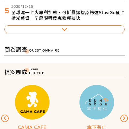
2025/12/15
5
全球唯一上火專利加熱、可折疊摺摺焱烤爐StoviGo登上
拾光募資！早鳥限時優惠要買要快
問卷調查
QUESTIONNAIRE
Team
提案團隊
PROFILE
CAMA CAFE
傘下有仁