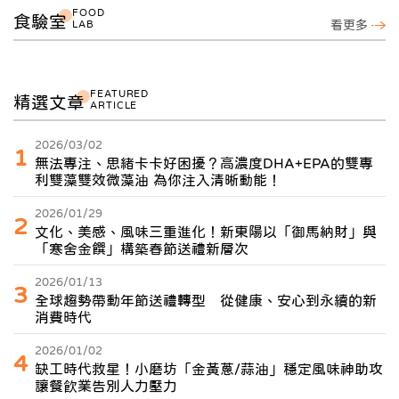
FOOD
食驗室
LAB
看更多
FEATURED
精選文章
ARTICLE
2026/03/02
1
無法專注、思緒卡卡好困擾？高濃度DHA+EPA的雙專
利雙藻雙效微藻油 為你注入清晰動能！
2026/01/29
2
文化、美感、風味三重進化！新東陽以「御馬納財」與
「寒舍金饌」構築春節送禮新層次
2026/01/13
3
全球趨勢帶動年節送禮轉型 從健康、安心到永續的新
消費時代
2026/01/02
4
缺工時代救星！小磨坊「金黃蔥/蒜油」穩定風味神助攻
讓餐飲業告別人力壓力