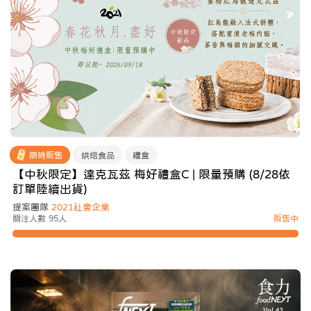
限時販售
烘焙食品
禮盒
【中秋限定】達克瓦茲 梅好禮盒C | 限量預購 (8/28依
訂單陸續出貨)
提案團隊
2021社會企業
關注人數 95人
販售中