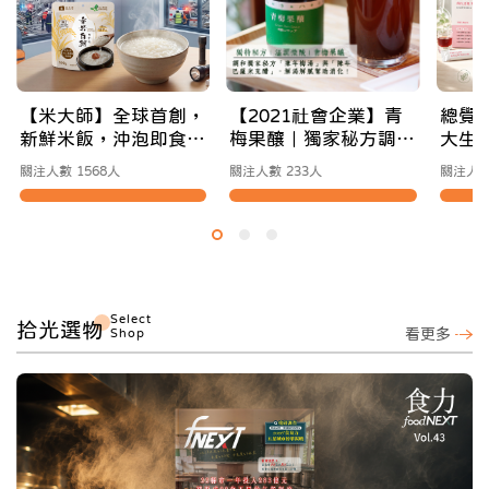
【米大師】全球首創，
【2021社會企業】青
總覺
新鮮米飯，沖泡即食｜
梅果釀｜獨家秘方調製
大生
你的常溫防災應援補給
溫潤微酸風味
為你
關注人數 1568人
關注人數 233人
關注人數
站
適節
Select
拾光選物
Shop
看更多