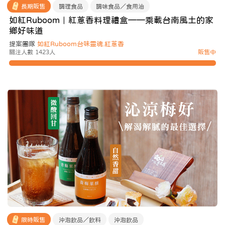
長期販售
調理食品
調味食品／食用油
如紅Ruboom｜紅蔥香料理禮盒——乘載台南風土的家
鄉好味道
提案團隊
如紅Ruboom台味靈魂.紅蔥香
關注人數 1423人
販售中
限時販售
沖泡飲品／飲料
沖泡飲品