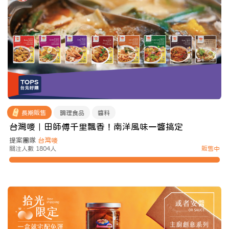
長期販售
調理食品
醬料
台灣嘜｜田師傅千里飄香！南洋風味一醬搞定
提案團隊
台灣嘜
關注人數 1804人
販售中