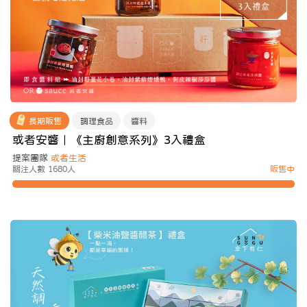
長期販售
調理食品
醬料
或者安醬｜《主廚創意系列》3入禮盒
提案團隊
或者生活
關注人數 1680人
販售中