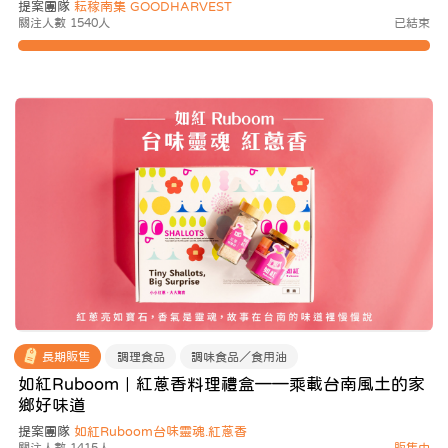
提案團隊
耘稼南集 GOODHARVEST
關注人數 1540人
已結束
長期販售
調理食品
調味食品／食用油
如紅Ruboom｜紅蔥香料理禮盒——乘載台南風土的家
鄉好味道
提案團隊
如紅Ruboom台味靈魂.紅蔥香