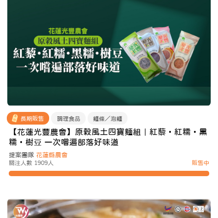
長期販售
調理食品
麵條／泡麵
【花蓮光豐農會】原穀風土四寶麵組｜紅藜・紅糯・黑
糯・樹豆 一次嚐遍部落好味道
提案團隊
花蓮縣農會
關注人數 1909人
販售中