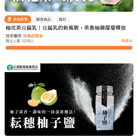
長期販售
調理食品
醬料
柚花茶豆腐乳｜豆腐乳的新風貌，茶香柚韻層層釋放
提案團隊
瑞穗鄉農會
關注人數 2338人
販售中