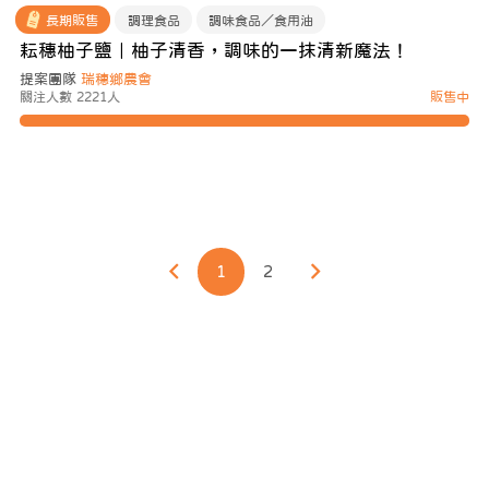
長期販售
調理食品
調味食品／食用油
耘穗柚子鹽｜柚子清香，調味的一抹清新魔法！
提案團隊
瑞穗鄉農會
關注人數 2221人
販售中
1
2