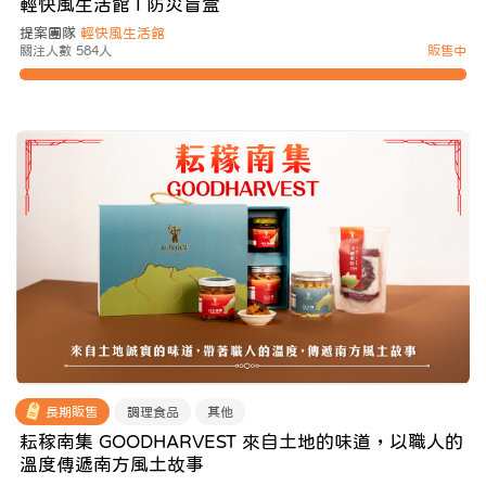
輕快風生活館 I 防災盲盒
提案團隊
輕快風生活館
關注人數 584人
販售中
長期販售
調理食品
其他
耘稼南集 GOODHARVEST 來自土地的味道，以職人的
溫度傳遞南方風土故事