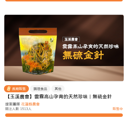
長期販售
調理食品
其他
【玉溪農會】雲霧高山孕育的天然珍味｜無硫金針
提案團隊
花蓮縣農會
關注人數 1513人
販售中