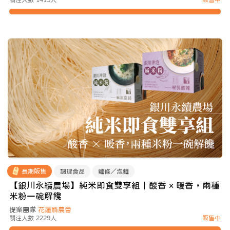
關注人數 1415人
販售中
長期販售
調理食品
麵條／泡麵
【銀川永續農場】純米即食雙享組｜酸香 × 暖香，兩種
米粉一碗解饞
提案團隊
花蓮縣農會
關注人數 2229人
販售中