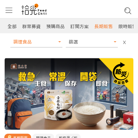
全部
群眾募資
預購商品
訂閱方案
長期販售
限時販售
調理食品
篩選
X
長期販售
調理食品
乾燥湯／飯