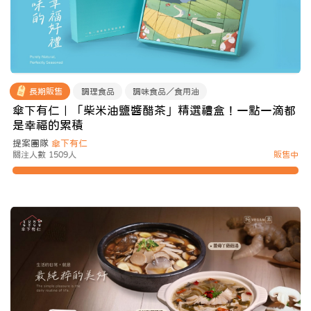
長期販售
調理食品
調味食品／食用油
傘下有仁｜「柴米油鹽醬醋茶」精選禮盒！一點一滴都
是幸福的累積
提案團隊
傘下有仁
關注人數 1509人
販售中