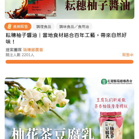
長期販售
調理食品
調味食品／食用油
耘穗柚子醬油｜當地食材結合百年工藝，帶來自然好
味！
提案團隊
瑞穗鄉農會
關注人數 2201人
販售中