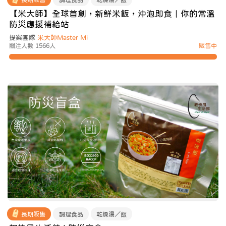
【米大師】全球首創，新鮮米飯，沖泡即食｜你的常溫
防災應援補給站
提案團隊
米大師Master Mi
關注人數 1566人
販售中
長期販售
調理食品
乾燥湯／飯