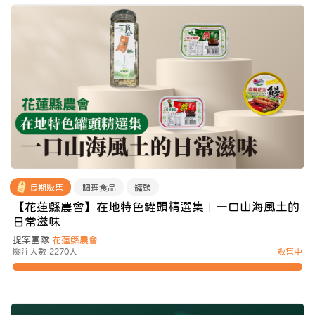
長期販售
調理食品
罐頭
【花蓮縣農會】在地特色罐頭精選集｜一口山海風土的
日常滋味
提案團隊
花蓮縣農會
關注人數 2270人
販售中