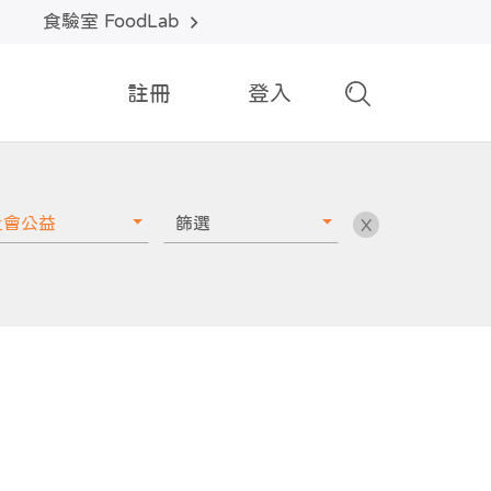
食驗室 FoodLab
註冊
登入
社會公益
篩選
X