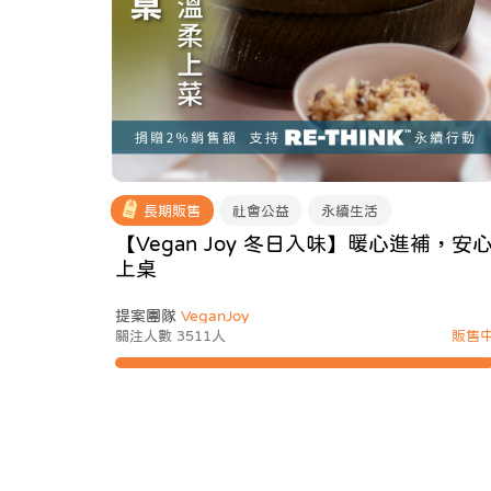
長期販售
社會公益
永續生活
【Vegan Joy 冬日入味】暖心進補，安
上桌
提案團隊
VeganJoy
關注人數 3511人
販售