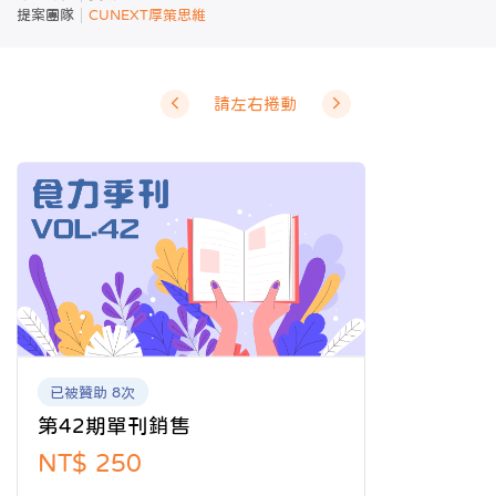
提案團隊
CUNEXT厚策思維
請左右捲動
已被贊助 8次
第42期單刊銷售
NT$ 250