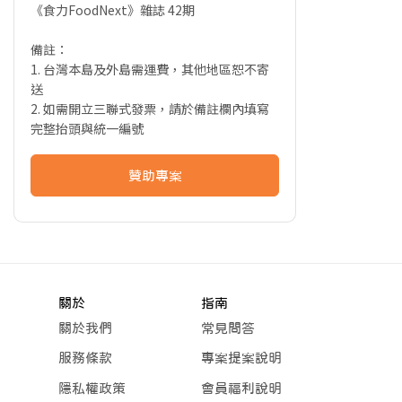
《食力FoodNext》雜誌 42期
備註：
1. 台灣本島及外島需運費，其他地區恕不寄
送
2. 如需開立三聯式發票，請於備註欄內填寫
完整抬頭與統一編號
贊助專案
關於
指南
關於我們
常見問答
服務條款
專案提案說明
隱私權政策
會員福利說明