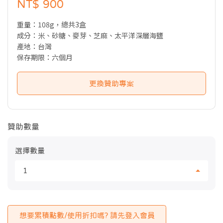
NT$ 900
重量：108g，總共3盒
成分：米、砂糖、麥芽、芝麻、太平洋深層海鹽
產地：台灣
保存期限：六個月
更換贊助專案
贊助數量
選擇數量
1
想要累積點數/使用折扣嗎? 請先登入會員