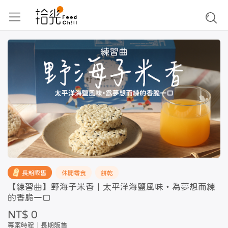
長期販售
休閒零食
餅乾
【練習曲】野海子米香｜太平洋海鹽風味・為夢想而練
的香脆一口
NT$ 0
專案時程
長期販售