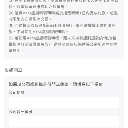
(3) 信用卡授權成功後，本系統不會存留該刷卡人信用卡相關資
料，只會保留刷卡成功之授權碼。
(4) 選擇ATM虛擬帳號轉帳需於指定時間1日內完成付款，超過
時限則會自動取消交易。
(5) 若結帳金額超過5萬元($49,999)，僅可選擇線上信用卡付
款，不可使用ATM虛擬帳號轉帳。
(6) 若使用ATM虛擬帳號轉帳，而未來如有遇到退款的情況(包
括取消訂單或專案失敗)，退款金額會扣除轉帳交易所產生的手
續費用。
收據開立
如需以公司或組織身份開立收據，請填寫以下欄位
公司抬頭
公司統一編號