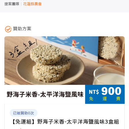
提案團隊
花蓮縣農會
贊助方案
已被贊助0次
【免運組】野海子米香-太平洋海鹽風味3盒組