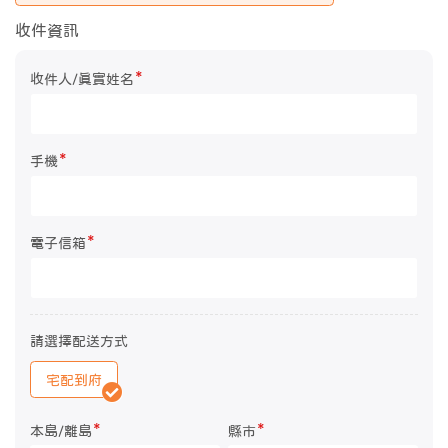
收件資訊
*
收件人/真實姓名
*
手機
*
電子信箱
請選擇配送方式
宅配到府
*
*
本島/離島
縣市