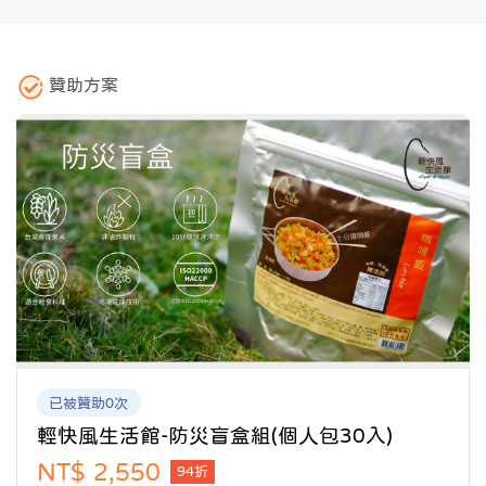
贊助方案
已被贊助0次
輕快風生活館-防災盲盒組(個人包30入)
NT$ 2,550
94折