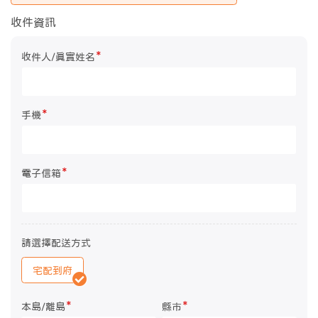
收件資訊
*
收件人/真實姓名
*
手機
*
電子信箱
請選擇配送方式
宅配到府
*
*
本島/離島
縣市