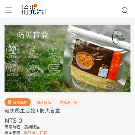
長期販售
調理食品
乾燥湯／飯
輕快風生活館 I 防災盲盒
NT$ 0
專案時程
長期販售
提案團隊
輕快風生活館