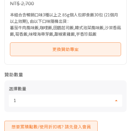
NT$ 2,700
本組合含暢銷口味3種以上之 85g個人包即食飯30包 (21個月
以上效期), 由以下口味隨機出貨 :
蕃茄牛肉風味飯,咖哩飯,田園起司飯,韓式泡菜風味飯,沙茶香菇
飯,筍香飯,味噌海帶芽飯,甜椒素雞飯,芋香珍菇飯
更換贊助專案
贊助數量
選擇數量
1
想要累積點數/使用折扣嗎? 請先登入會員