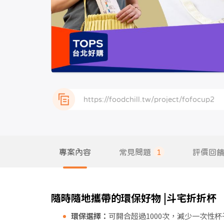
專案內容
常見問題
1
評價回
隨時隨地攜帶的環保好物
|
斗宅折折杯
環保選擇：
可開合超過1000次，減少一次性