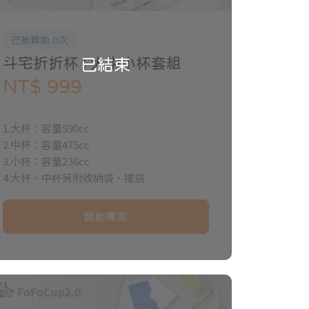
已被贊助 0次
斗宅折折杯 | 大中小杯套組
已結束
NT$ 999
1.大杯：容量590cc
2.中杯：容量475cc
3.小杯：容量236cc
4.大杯、中杯另附收納袋、提袋
贊助專案