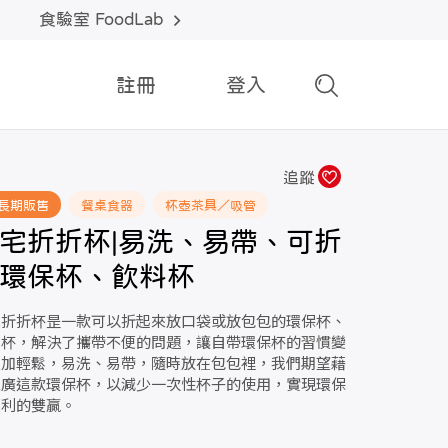
食驗室 FoodLab
註冊
登入
追蹤
長期販售
餐桌食器
杯壺茶具／吸管
宅折折杯|易洗、易帶、可折
環保杯、飲料杯
宅折折杯昰一款可以折起來放口袋或放包包的環保杯、
料杯，解決了攜帶不便的問題，讓自帶環保杯的習慣變
更加輕鬆，易洗、易帶，隨時放在包包裡，我們期望藉
推廣這款環保杯，以減少一次性杯子的使用，實現環保
便利的雙贏。