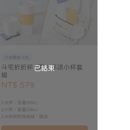
已被贊助 0次
斗宅折折杯 | 買大杯送小杯套
已結束
組
NT$ 579
1.大杯：容量590cc
2.小杯：容量236cc
3.大杯另附收納袋、提袋