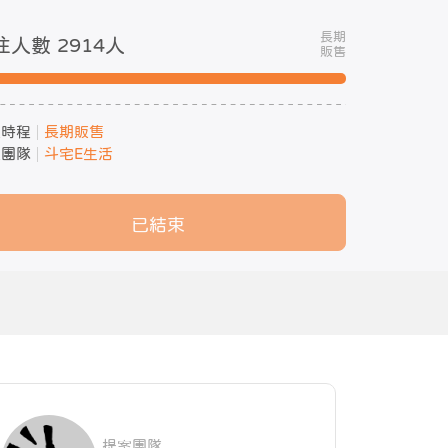
長期
注人數 2914
人
販售
案時程
長期販售
案團隊
斗宅E生活
已結束
提案團隊