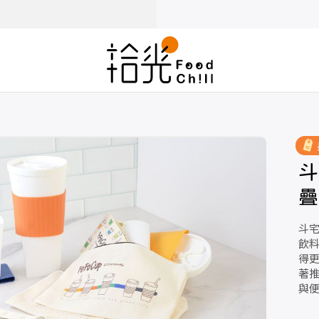
斗
疊
斗
飲
得
著
與