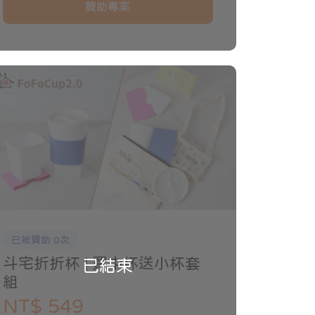
贊助專案
已被贊助 0次
斗宅折折杯 | 買中杯送小杯套
已結束
組
NT$ 549