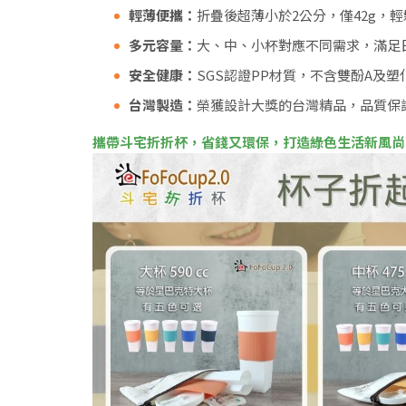
輕薄便攜：
折疊後超薄小於2公分，僅42g，
多元容量：
大、中、小杯對應不同需求，滿足
安全健康：
SGS認證PP材質，不含雙酚A及
台灣製造：
榮獲設計大獎的台灣精品，品質保
攜帶斗宅折折杯，省錢又環保，打造綠色生活新風尚