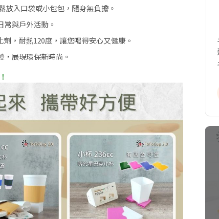
輕鬆放入口袋或小包包，隨身無負擔。
日常與戶外活動。
塑化劑，耐熱120度，讓您喝得安心又健康。
證，展現環保新時尚。
！