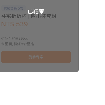
已被贊助 0次
已結束
斗宅折折杯 | 四小杯套組
NT$ 539
小杯：容量236cc
卡匣 黃/粉紅/綠/藍 各一
贊助專案