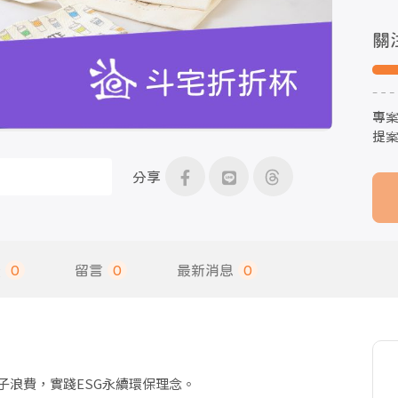
關
專
提
分享
饋
0
留言
0
最新消息
0
杯子浪費，實踐ESG永續環保理念。