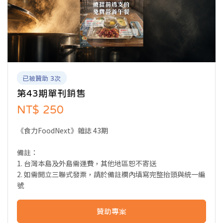
已被贊助 3次
第43期單刊銷售
NT$ 250
《食力FoodNext》雜誌 43期
備註：
1. 台灣本島及外島需運費，其他地區恕不寄送
2. 如需開立三聯式發票，請於備註欄內填寫完整抬頭與統一編
號
贊助專案