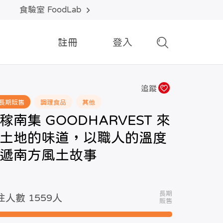
食驗室 FoodLab
註冊
登入
追蹤
長期販售
調理食品
其他
稼南集 GOODHARVEST 來
土地的味道，以職人的溫度
遞南方風土故事
長期
注人數 1559
人
販售