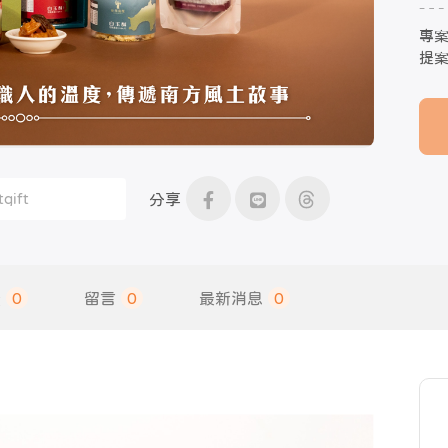
專
提
分享
饋
0
留言
0
最新消息
0