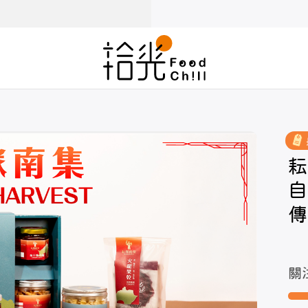
耘
自
傳
關