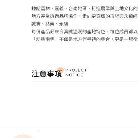
鍊結雲林、嘉義、台南地區，打造農業與土地文化的
地方產業透過品牌協作，走向更寬廣的市場與永續經
誠實、共榮、永續
每份產品都來自真誠溫潤的產地特色，每位成員都以
「耘稼南集」不僅是地方伴手禮的集合，更是一場從
PROJECT
注意事項
NOTICE