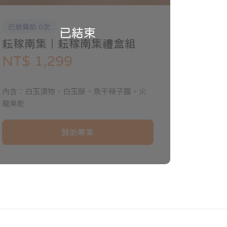
已被贊助 0次
已結束
耘稼南集｜耘稼南集禮盒組
NT$ 1,299
內含：白玉漬物、白玉酥、魚干辣子醬、火
龍果乾
贊助專案