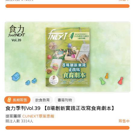
長期販售
飲食教育
書籍刊物
食力季刊Vol.39 【8場創新實踐正改寫食育劇本】
提案團隊
CUNEXT厚策思維
關注人數 3314人
販售中