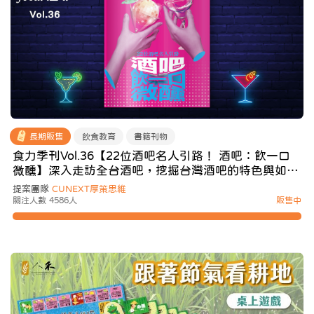
長期販售
飲食教育
書籍刊物
食力季刊Vol.36【22位酒吧名人引路！ 酒吧：飲一口
微醺】深入走訪全台酒吧，挖掘台灣酒吧的特色與如今
遭遇的困難
提案團隊
CUNEXT厚策思維
關注人數 4586人
販售中