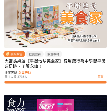
長期販售
飲食教育
飲食教材
大富翁桌遊《平衡地球美食家》從消費行為中學習平衡
碳足跡，了解永續！
提案團隊
創藝天時
關注人數 3736人
販售中