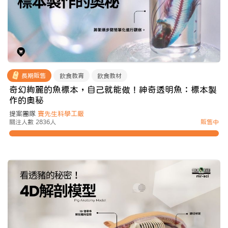
長期販售
飲食教育
飲食教材
奇幻絢麗的魚標本，自己就能做！神奇透明魚：標本製
作的奧秘
提案團隊
賽先生科學工厰
關注人數 2836人
販售中