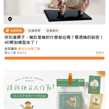
長期販售
飲食教育
飲食教材
你知道腰子、豬肚是豬的什麼部位嗎？看透豬的秘密！
4D解剖模型來了！
提案團隊
賽先生科學工厰
關注人數 8151人
販售中