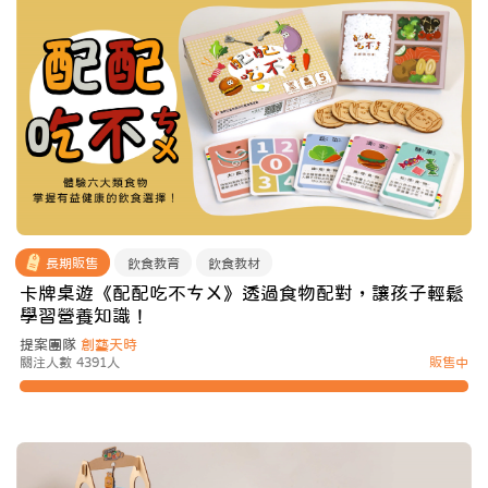
長期販售
飲食教育
飲食教材
卡牌桌遊《配配吃不ㄘㄨ》透過食物配對，讓孩子輕鬆
學習營養知識！
提案團隊
創藝天時
關注人數 4391人
販售中