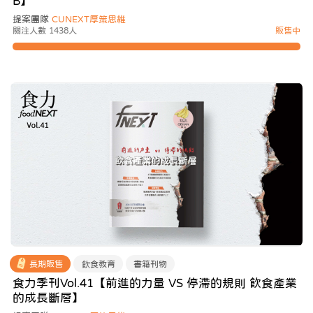
B】
提案團隊
CUNEXT厚策思維
關注人數 1438人
販售中
長期販售
飲食教育
書籍刊物
食力季刊Vol.41【前進的力量 VS 停滯的規則 飲食產業
的成長斷層】