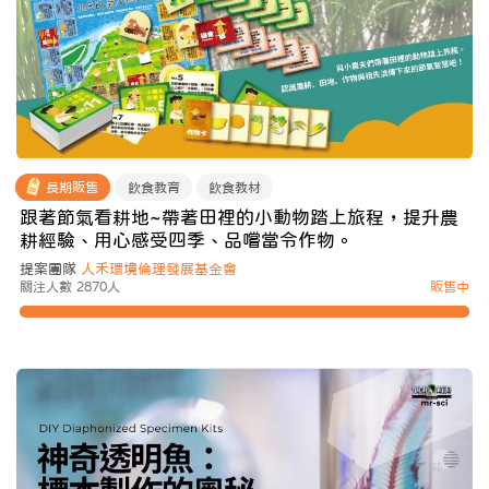
長期販售
飲食教育
飲食教材
跟著節氣看耕地~帶著田裡的小動物踏上旅程，提升農
耕經驗、用心感受四季、品嚐當令作物。
提案團隊
人禾環境倫理發展基金會
關注人數 2870人
販售中