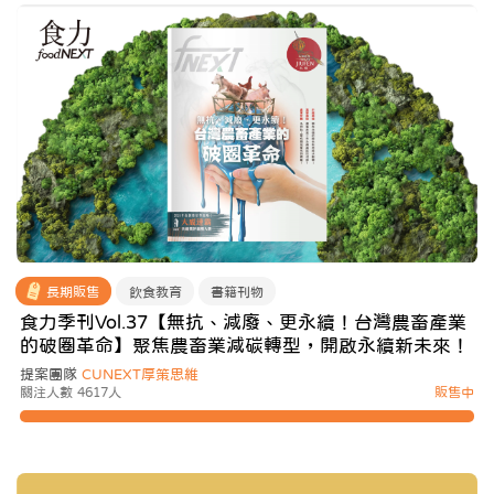
長期販售
飲食教育
書籍刊物
食力季刊Vol.37【無抗、減廢、更永續！台灣農畜產業
的破圈革命】聚焦農畜業減碳轉型，開啟永續新未來！
提案團隊
CUNEXT厚策思維
關注人數 4617人
販售中