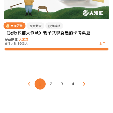
長期販售
飲食教育
飲食教材
《搶救秧苗大作戰》親子共學食農的卡牌桌遊
提案團隊
大米缸
關注人數 3603人
販售中
1
2
3
4