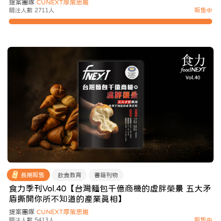
提案團隊
CUNEXT厚策思維
關注人數 2711人
販售中
長期販售
飲食教育
書籍刊物
食力季刊Vol.40【台灣麵包千億商機的虛胖榮景 五大矛
盾撕開你所不知道的產業真相】
提案團隊
CUNEXT厚策思維
關注人數 5413人
販售中