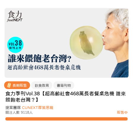
長期販售
飲食教育
書籍刊物
食力季刊Vol.38【超高齡社會468萬長者餐桌危機 誰來
餵飽老台灣？】
提案團隊
CUNEXT厚策思維
關注人數 9118人
販售中