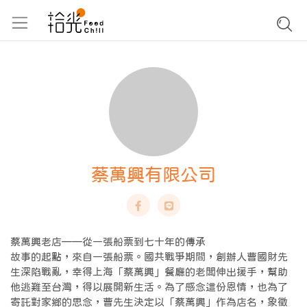
蔡萬興有限公司
蔡萬興老店——從一張船票到七十年的傳承
故事的起點，來自一張船票。國共戰爭期間，創辦人曹國財先
生深陷戰亂，幸得上海「蔡萬興」餐廳的老闆伸出援手，幫助
他逃難至台灣，得以展開新生活。為了感念這份恩情，也為了
寄託對家鄉的思念，曹先生決定以「蔡萬興」作為店名，象徵