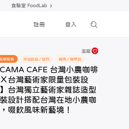
食驗室 FoodLab
註冊
登入
追蹤
長期販售
沖泡飲品／飲料
咖啡／咖啡豆
CAMA CAFE 台灣小農咖啡
Ｘ台灣藝術家限量包裝設
】台灣獨立藝術家雜誌造型
裝設計搭配台灣在地小農咖
，啜飲風味新藝境！