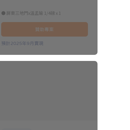
● 屏東三地門x溫孟瑜 1/4磅 x 1
贊助專案
預計2025年9月實現