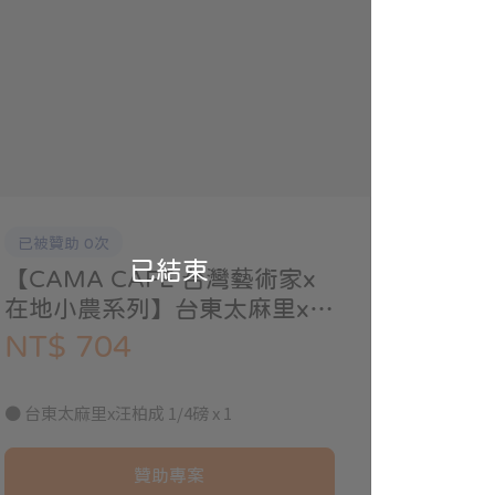
已被贊助 0次
已結束
【CAMA CAFE 台灣藝術家x
在地小農系列】台東太麻里x汪
柏成 1/4磅 單入組
NT$ 704
● 台東太麻里x汪柏成 1/4磅 x 1
贊助專案