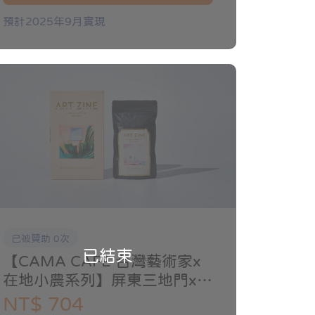
預計2025年9月實現
已被贊助 0次
已結束
【CAMA CAFE 台灣藝術家x
在地小農系列】屏東三地門x溫
孟瑜 1/4磅 單入組
NT$ 704