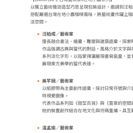
以獨立藝術雜誌造型巧思呈現包裝設計，邀請到汪柏
搭配嚴選台灣在地小農咖啡風味，將藝術畫作躍上咖
活空間。
汪柏成／藝術家
擅長融合書法、繪畫、雕塑與建築語彙，探索
作品強調古典與當代的對話，風格介於文字與
系列淡化字形，以指掌揮灑展現書寫能量，並
展現東方美學的當代表達。
吳芊頤／藝術家
以紙膠帶為主要創作語彙，探討日常符號與介
特視覺圖像。
代表作品系列如《微型百貨》與《窗景的空間
她的裝置創作結合在地文化與符碼重構，具互
温孟瑜／藝術家