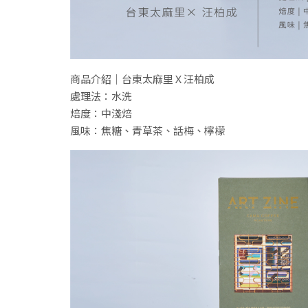
商品介紹｜台東太麻里Ｘ汪柏成
處理法：水洗
焙度：中淺焙
風味：焦糖、青草茶、話梅、檸檬