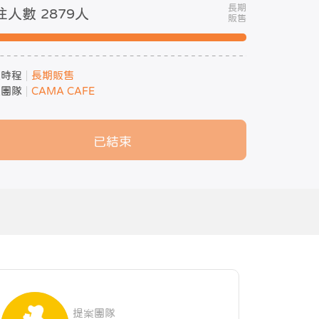
長期
注人數 2879
人
販售
案時程
長期販售
案團隊
CAMA CAFE
已結束
提案團隊