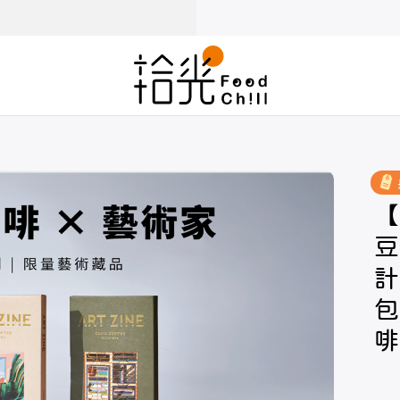
【
豆
計
包
啡