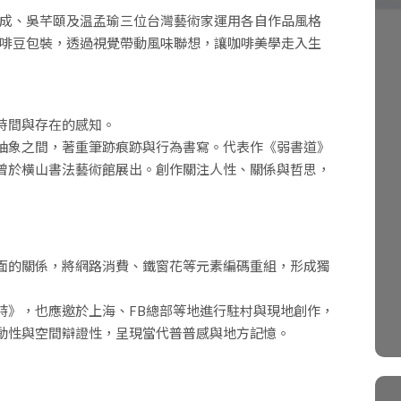
成、吳芊頤及温孟瑜三位台灣藝術家運用各自作品風格
啡豆包裝，透過視覺帶動風味聯想，讓咖啡美學走入生
時間與存在的感知。
抽象之間，著重筆跡痕跡與行為書寫。代表作《弱書道》
曾於橫山書法藝術館展出。創作關注人性、關係與哲思，
面的關係，將網路消費、鐵窗花等元素編碼重組，形成獨
詩》，也應邀於上海、FB總部等地進行駐村與現地創作，
動性與空間辯證性，呈現當代普普感與地方記憶。