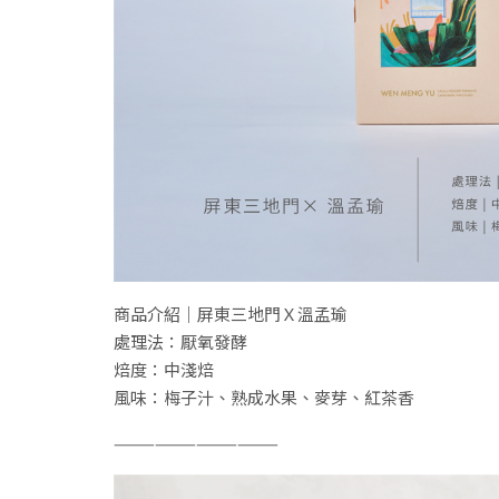
商品介紹｜屏東三地門Ｘ溫孟瑜
處理法：厭氧發酵
焙度：中淺焙
風味：梅子汁、熟成水果、麥芽、紅茶香
————————————