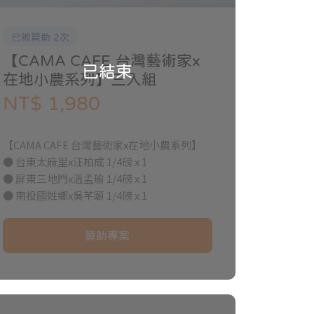
已被贊助 2次
【CAMA CAFE 台灣藝術家x
已結束
在地小農系列】三入組
NT$ 1,980
【CAMA CAFE 台灣藝術家x在地小農系列】
● 台東太麻里x汪柏成 1/4磅 x 1
● 屏東三地門x溫孟瑜 1/4磅 x 1
● 南投國姓鄉x吳芊頤 1/4磅 x 1
贊助專案