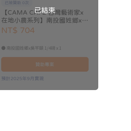
已被贊助 0次
已結束
【CAMA CAFE 台灣藝術家x
在地小農系列】南投國姓鄉x吳
芊頤 1/4磅 單入組
NT$ 704
● 南投國姓鄉x吳芊頤 1/4磅 x 1
贊助專案
預計2025年9月實現