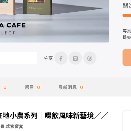
關
專
提
分享
饋
0
留言
0
最新消息
0
家Ｘ在地小農系列｜啜飲風味新藝境／／
味覺 感官饗宴