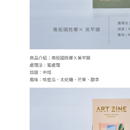
商品介紹｜南投國姓鄉Ｘ吳芊頤
處理法：蜜處理
焙度：中焙
風味：哈密瓜、太妃糖、芒果、甜李