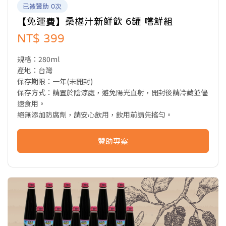
已被贊助 0次
【免運費】桑椹汁新鮮飲 6罐 嚐鮮組
NT$ 399
規格：280ml
產地：台灣
保存期限：一年(未開封)
保存方式：請置於陰涼處，避免陽光直射，開封後請冷藏並儘
速食用。
絕無添加防腐劑，請安心飲用，飲用前請先搖勻。
贊助專案