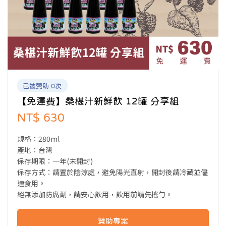
已被贊助 0次
【免運費】桑椹汁新鮮飲 12罐 分享組
NT$ 630
規格：280ml
產地：台灣
保存期限：一年(未開封)
保存方式：請置於陰涼處，避免陽光直射，開封後請冷藏並儘
速食用。
絕無添加防腐劑，請安心飲用，飲用前請先搖勻。
贊助專案