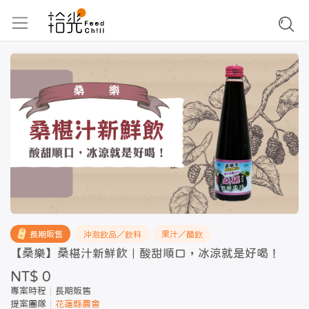
長期販售
沖泡飲品／飲料
果汁／醋飲
【桑樂】桑椹汁新鮮飲｜酸甜順口，冰涼就是好喝！
NT$ 0
專案時程
長期販售
提案團隊
花蓮縣農會