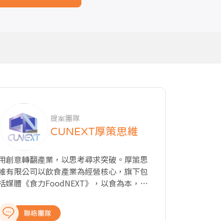
提案團隊
CUNEXT厚策思維
用創意轉翻產業，以思考尋求突破。厚策思
維有限公司以飲食產業為經營核心，旗下包
括媒體《食力FoodNEXT》，以食為本，探
究飲食與知識、文化、商業、科技以及教育
的種種牽動力，從國內外最新產業動態、飲
聯絡團隊
食美學與文化、科學客觀的知識剖析、深入