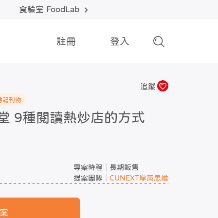
食驗室 FoodLab
註冊
登入
追蹤
書籍刊物
堂 9種閱讀熱炒店的方式
專案時程
長期販售
提案團隊
CUNEXT厚策思維
案