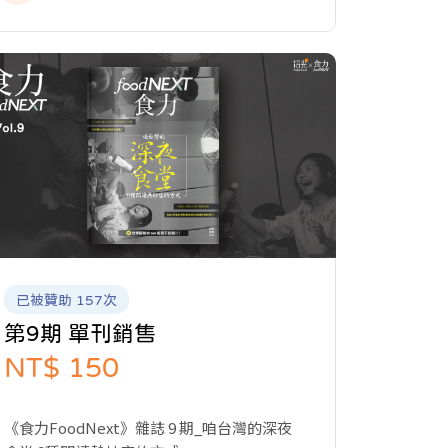
的報導與專題製作，提供讀者完整全面的產
業報導，讓關注食事的閱聽眾，開啟食域新
觀點。
已被贊助 157次
第9期 單刊銷售
NT$ 150
《食力FoodNext》雜誌 9 期_咱台灣的深夜