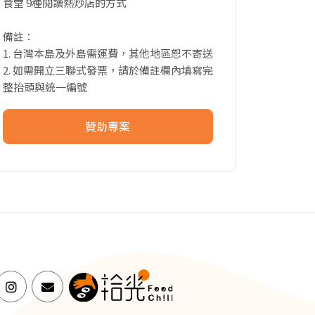
食堂 9種閱讀熱炒店的方式
備註：
1. 台灣本島及外島需運費，其他地區恕不寄送
2. 如需開立三聯式發票，請於備註欄內填寫完
整抬頭與統一編號
贊助專案