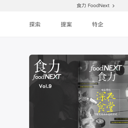
食力 FoodNext
探索
提案
特企