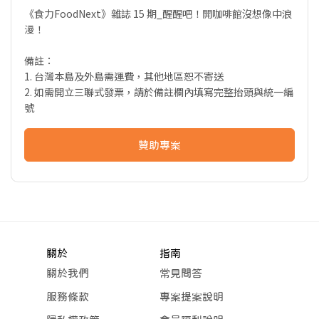
《食力FoodNext》雜誌 15 期_醒醒吧！開咖啡館沒想像中浪
漫！
備註：
1. 台灣本島及外島需運費，其他地區恕不寄送
2. 如需開立三聯式發票，請於備註欄內填寫完整抬頭與統一編
號
贊助專案
關於
指南
關於我們
常見問答
服務條款
專案提案說明