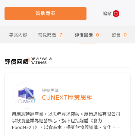
贊助專案
追蹤
專案內容
常見問題
7
評價回饋
0
留言
0
REVIEWS ＆
評價回饋
RATINGS
提案團隊
CUNEXT厚策思維
用創意轉翻產業，以思考尋求突破。厚策思維有限公司
以飲食產業為經營核心，旗下包括媒體《食力
FoodNEXT》，以食為本，探究飲食與知識、文化、商
業、科技以及教育的種種牽動力，從國內外最新產業動