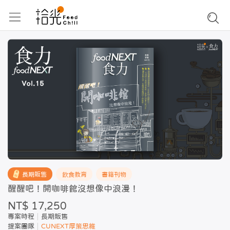
長期販售
飲食教育
書籍刊物
醒醒吧！開咖啡館沒想像中浪漫！
NT$ 17,250
專案時程
長期販售
提案團隊
CUNEXT厚策思維