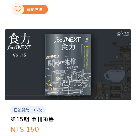
態、飲食美學與文化、科學客觀的知識剖析、深入的報
聯絡團隊
導與專題製作，提供讀者完整全面的產業報導，讓關注
食事的閱聽眾，開啟食域新觀點。
已被贊助 115次
第15期 單刊銷售
NT$ 150