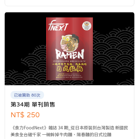
食事的閱聽眾，開啟食域新觀點。
已被贊助 80次
第34期 單刊銷售
NT$ 250
《食力FoodNext》雜誌 34 期_從日本原裝到台灣製造 新國民
美食全台破千家 一碗幹掉牛肉麵、陽春麵的日式拉麵