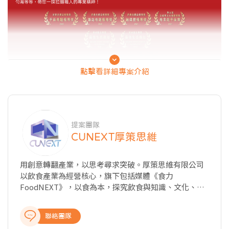
點擊看詳細專案介紹
提案團隊
CUNEXT厚策思維
用創意轉翻產業，以思考尋求突破。厚策思維有限公司
以飲食產業為經營核心，旗下包括媒體《食力
FoodNEXT》，以食為本，探究飲食與知識、文化、商
業、科技以及教育的種種牽動力，從國內外最新產業動
態、飲食美學與文化、科學客觀的知識剖析、深入的報
聯絡團隊
導與專題製作，提供讀者完整全面的產業報導，讓關注