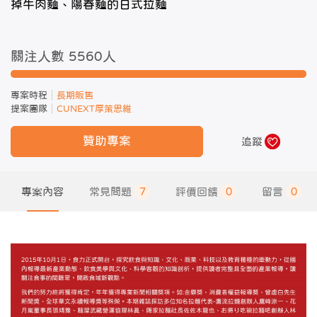
掉牛肉麵、陽春麵的日式拉麵
關注人數 5560
人
專案時程
長期販售
提案團隊
CUNEXT厚策思維
贊助專案
追蹤
專案內容
常見問題
7
評價回饋
0
留言
0