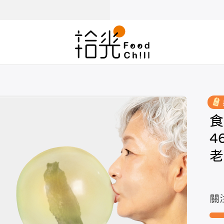
食
4
老
關