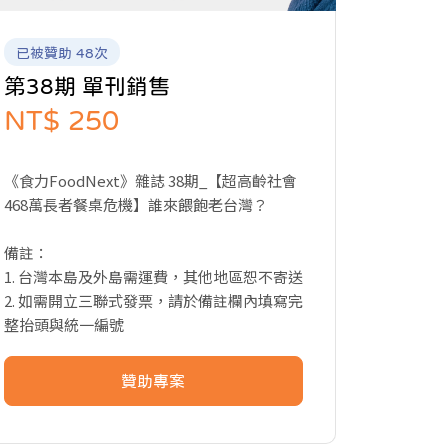
已被贊助 48次
第38期 單刊銷售
NT$ 250
《食力FoodNext》雜誌 38期_【超高齡社會
468萬長者餐桌危機】誰來餵飽老台灣？
備註：
1. 台灣本島及外島需運費，其他地區恕不寄送
2. 如需開立三聯式發票，請於備註欄內填寫完
整抬頭與統一編號
贊助專案