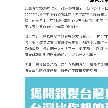
台灣將於2025年進入「超高齡社會」，65歲以上人
2022年我國平均餘命為79.8歲、但健康平均餘命僅
以上的長者中，有21.8%每週至少三次嗆咳，顯示吞
了長者在進食過程中面臨的困難。
部分業者已開始開發全齡與樂齡友善食品，但仍存在
欲不振、改吃軟質流質食物等現象，都應引起關注。
為65歲以上長者的三大死因之一。衛生福利部指出
備提供輔助訓練飲食的能力也成為一大挑戰。
因此，開發營養均衡且適合吞嚥的食品，讓長者能夠
味又痛苦的管灌飲食，將是產業該重視的課題。