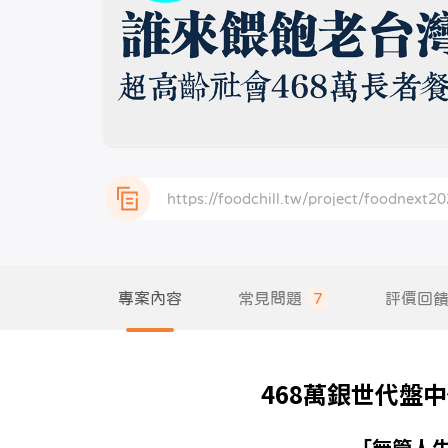
專案內容
常見問題
7
評價回
468萬銀世代盤
「無管人