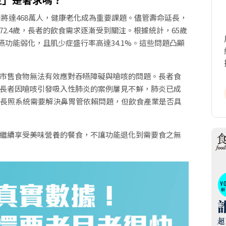
口將達468萬人，健康老化成為重要課題。儘管壽命延長，
為72.4歲，長者的飲食需求逐漸受到關注。根據統計，65歲
嚥功能弱化，且肌少症盛行率高達34.1%。這些問題凸顯
市售食物無法有效應對吞嚥障礙與嗆咳的問題。長者食
長者因嗆咳引發吸入性肺炎的案例屢見不鮮，肺炎已成
，長照系統需要解決鼻胃管依賴問題，但飲食產業是否具
繼續享受美味營養的餐食，不讓功能退化到需要食之無