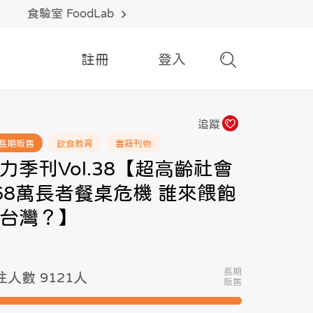
食驗室 FoodLab
註冊
登入
追蹤
長期販售
飲食教育
書籍刊物
力季刊Vol.38【超高齡社會
68萬長者餐桌危機 誰來餵飽
台灣？】
長期
注人數 9121
人
販售