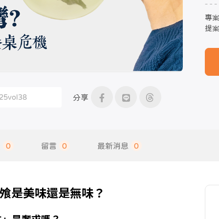
專
提
分享
饋
0
留言
0
最新消息
0
中飧是美味還是無味？
生」是奢求嗎？