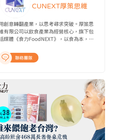
CUNEXT厚策思維
用創意轉翻產業，以思考尋求突破。厚策思
維有限公司以飲食產業為經營核心，旗下包
括媒體《食力FoodNEXT》，以食為本，探
究飲食與知識、文化、商業、科技以及教育
的種種牽動力，從國內外最新產業動態、飲
聯絡團隊
食美學與文化、科學客觀的知識剖析、深入
的報導與專題製作，提供讀者完整全面的產
業報導，讓關注食事的閱聽眾，開啟食域新
觀點。