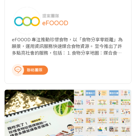
提案團隊
eFOOOD
eFOOOD 專注推動珍惜食物，以「食物分享零距離」為
願景，運用資訊服務快速媒合食物資源。 至今推出了許
多點亮社會的服務，包括： 1. 食物分享地圖：媒合食物
捐贈及弱勢領取。 2. 晚鳥餐平台： 餐廳店家以優惠價銷
售或捐贈打烊前餐點，惜食環保減少浪費。 3. 惜食桌遊
聯絡團隊
《我吃完了！》：透過遊戲機制，設計惜食教材，推動
惜食教育，啟發孩子了解惜食的重要！ eFOOOD 以各種
不同面向推廣惜食享食捐食，推動社會的「膳循環」。