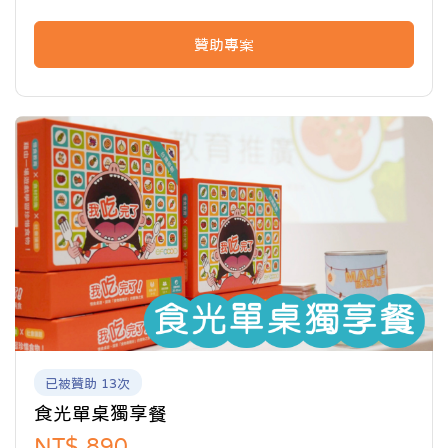
在輕鬆互動中理解「食物不該被浪費、每一口都有價值」。
從認識食材、理解浪費，到思考改變行動，每一步都讓惜食教
贊助專案
育更具體、也更有趣。
📩 下單後，我們將以電子檔形式寄送教材，老師可直接列印
使用或投影教學。
用一場遊戲，讓孩子更關心食物、守護地球🌍
已被贊助 13次
食光單桌獨享餐
NT$ 890