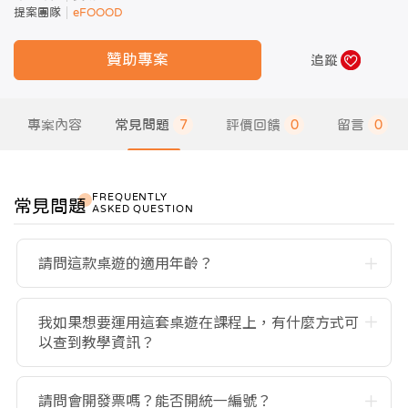
提案團隊
eFOOOD
贊助專案
追蹤
專案內容
常見問題
7
評價回饋
0
留言
0
FREQUENTLY
常見問題
ASKED QUESTION
請問這款桌遊的適用年齡？
我如果想要運用這套桌遊在課程上，有什麼方式可
以查到教學資訊？
請問會開發票嗎？能否開統一編號？