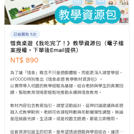
已被贊助 5次
惜食桌遊《我吃完了！》教學資源包（電子檔
案授權，下單後Email提供）
NT$ 890
為了讓「惜食」概念不只是遊戲體驗，而能更深入課堂學習，
eFOOOD特別推出《惜食桌遊 教學教材資源包》。
以實際導入校園的教學經驗為基礎，結合老師與學生的真實回
饋，幫助教育現場更輕鬆地推動永續與惜食教育。
教材內容包含教案指引、課堂活動設計、延伸討論建議與桌遊
融入式教學範例。老師可依課程時數與年齡層彈性調整，無論
是班級晨光課、生活課，或是校園主題週，都能立即應用。
這套資源包誕生的初衷，是希望透過遊戲與學習結合，讓孩子