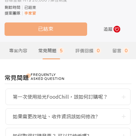
目標金額 NT$ 20,000 /
彈性制度
剩餘時間
已結束
提案團隊
李家宴
已結束
追蹤
專案內容
常見問題
5
評價回饋
0
留言
0
FREQUENTLY
常見問題
ASKED QUESTION
第一次使用拾光FoodChill，該如何訂購呢？
如果需更改地址、收件資訊該如何修改?
如何取得訂購發票？ 可以打統編嗎?