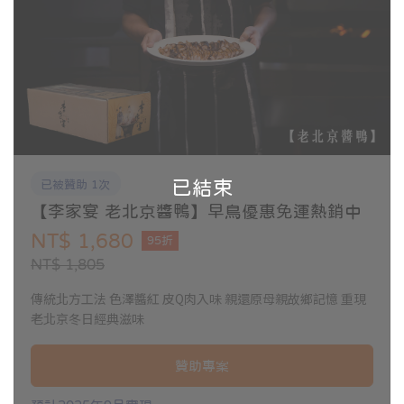
已結束
已被贊助 1次
【李家宴 老北京醬鴨】早鳥優惠免運熱銷中
NT$ 1,680
95折
NT$ 1,805
傳統北方工法 色澤醬紅 皮Q肉入味 親還原母親故鄉記憶 重現
老北京冬日經典滋味
贊助專案