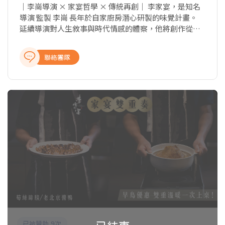
｜李崗導演 × 家宴哲學 × 傳統再創｜ 李家宴，是知名
導演 監製 李崗 長年於自家廚房潛心研製的味覺計畫。
延續導演對人生敘事與時代情感的體察，他將創作從攝
影機轉向鍋爐火，歷經十數年，打造出一席專屬於東方
文化、身心平衡與日常記憶的「家宴」。 從北京胡同到
聯絡團隊
江南巷弄，每一道菜都是李崗導演的情感與故事，和親
自測味、修煉、打磨的成果。 「李家宴」，不只是好
吃，更是一種 慢與雅的哲學餐桌與人生的體驗。
已被贊助 9次