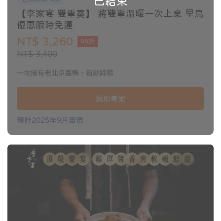
已結束
【李家宴 雙重奏】 將雙重溫暖一次上桌 早鳥
優惠限時免運
NT$ 3,260
95折
NT$ 3,400
一次擁有老北京醬鴨、筍絲蹄膀
贊助專案
預計2025年9月實現