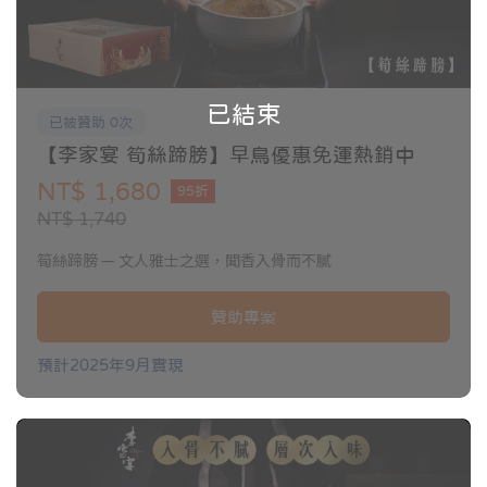
已結束
已被贊助 0次
【李家宴 筍絲蹄膀】早鳥優惠免運熱銷中
NT$ 1,680
95折
NT$ 1,740
筍絲蹄膀 — 文人雅士之選，聞香入骨而不膩
贊助專案
預計2025年9月實現