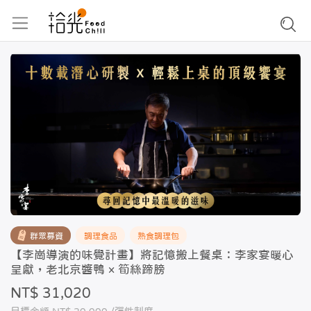
群眾募資
調理食品
熟食調理包
【李崗導演的味覺計畫】將記憶搬上餐桌：李家宴暖心
呈獻，老北京醬鴨 × 筍絲蹄膀
NT$ 31,020