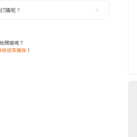
何訂購呢？
他問題嗎？
聯絡提案團隊
！