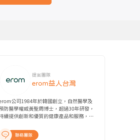
提案團隊
erom益人台灣
erom公司1984年於韓國創立，自然醫學及
預防醫學權威黃聖周博士，超過30年研發，
持續提供創新和優質的健康產品和服務，始
終如一地將自然與科學融為一體，研究自然
食物、冷凍乾燥技術的結合，對人體恢復健
聯絡團隊
康或維持健康的有效性和安全性。