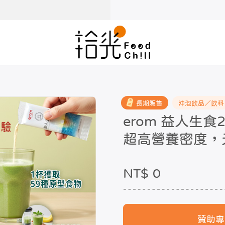
長期販售
沖泡飲品／飲料
erom 益人生
超高營養密度，
NT$ 0
贊助專