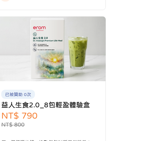
已被贊助 0次
益人生食2.0_8包輕盈體驗盒
NT$ 790
NT$ 800