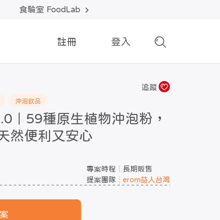
食驗室 FoodLab
註冊
登入
追蹤
沖泡飲品
食2.0｜59種原生植物沖泡粉，
天然便利又安心
專案時程
長期販售
提案團隊
erom益人台灣
案