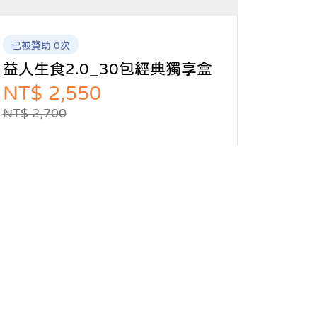
已被贊助 0次
益人生食2.0_30包經典獨享盒
NT$ 2,550
NT$ 2,700
用一個便當的錢，換取每包59種天然營養！
特選天然植物的混合配方，營養均衡、讓您
吃得安心。冷凍乾燥保留原食材的營養，無
化學添加、萃取、防腐劑。省時備餐、方便
食用、全方位營養一次滿足。
贊助專案
預計2025年12月實現