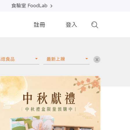
食驗室 FoodLab
註冊
登入
烘焙食品
最新上線
X