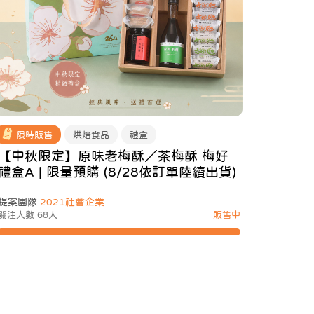
限時販售
烘焙食品
禮盒
【中秋限定】原味老梅酥／茶梅酥 梅好
禮盒A | 限量預購 (8/28依訂單陸續出貨)
提案團隊
2021社會企業
關注人數 68人
販售中