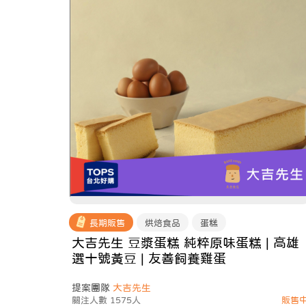
長期販售
烘焙食品
蛋糕
大吉先生 豆漿蛋糕 純粹原味蛋糕 | 高雄
選十號黃豆 | 友善飼養雞蛋
提案團隊
大吉先生
關注人數 1575人
販售