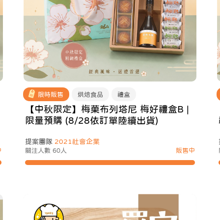
限時販售
烘焙食品
禮盒
【中秋限定】梅菓布列塔尼 梅好禮盒B |
限量預購 (8/28依訂單陸續出貨)
提案團隊
2021社會企業
中
關注人數 60人
販售中