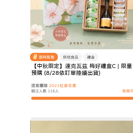
限時販售
烘焙食品
禮盒
【中秋限定】達克瓦茲 梅好禮盒C | 限量
預購 (8/28依訂單陸續出貨)
提案團隊
2021社會企業
關注人數 116人
販售