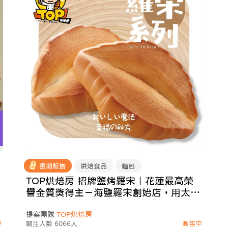
長期販售
烘焙食品
麵包
TOP烘焙房 招牌鹽烤羅宋｜花蓮最高榮
譽金質獎得主－海鹽羅宋創始店，用太平
洋風味挑戰你的精緻味蕾！
提案團隊
TOP烘焙房
中
關注人數 6066人
販售中