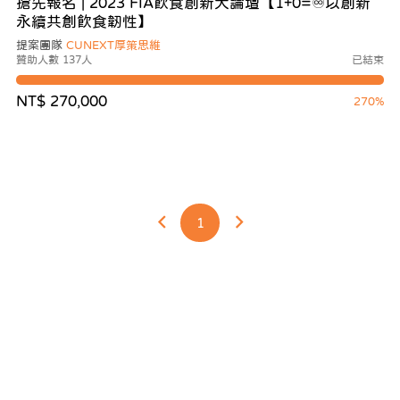
搶先報名 | 2023 FIA飲食創新大論壇【1+0=♾️以創新
永續共創飲食韌性】
提案團隊
CUNEXT厚策思維
贊助人數 137人
已結束
NT$ 270,000
270%
1