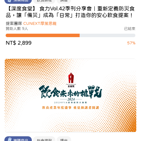
【深度食堂】 食力Vol.42季刊分享會｜重新定義防災食
品，讓「備災」成為「日常」打造你的安心飲食提案！
提案團隊
CUNEXT厚策思維
贊助人數 9人
已結束
NT$ 2,899
57%
預購商品
飲食課程
講座