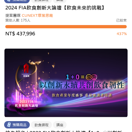
2024 FIA飲食創新大論壇【飲食未來的挑戰】
提案團隊
CUNEXT厚策思維
贊助人數 175人
已結束
NT$ 437,996
437%
預購商品
飲食課程
講座