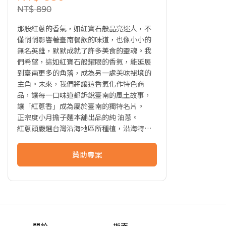
NT$ 890
那股紅蔥的香氣，如紅寶石般晶亮迷人，不
僅悄悄影響著臺南餐飲的味道，也像小小的
無名英雄，默默成就了許多美食的靈魂。我
們希望，這如紅寶石般耀眼的香氣，能延展
到臺南更多的角落，成為另一處美味祕境的
主角。未來，我們將讓這香氣化作特色商
品，讓每一口味道都訴說臺南的風土故事，
讓「紅蔥香」成為屬於臺南的獨特名片。
正宗度小月擔子麵本舖出品的純 油蔥。
紅蔥頭嚴選台灣沿海地區所種植，沿海特殊
鹽地所種植出的紅蔥頭香氣特別濃郁，而且
帶有天然甜味。沒有其他化學添加物，
贊助專案
最具台灣家鄉味的調味聖品，是海外打拼遊
子記憶中的味道。