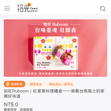
長期販售
調理食品
調味食品／食用油
如紅Ruboom｜紅蔥香料理禮盒——乘載台南風土的家
鄉好味道
NT$ 0
專案時程
長期販售