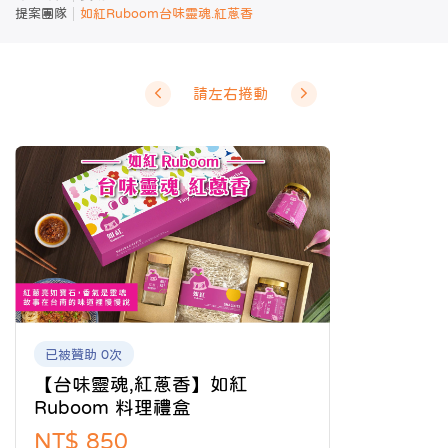
提案團隊
如紅Ruboom台味靈魂.紅蔥香
請左右捲動
已被贊助 0次
【台味靈魂,紅蔥香】如紅
Ruboom 料理禮盒
NT$ 850