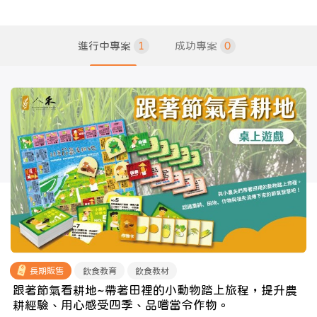
進行中專案
1
成功專案
0
長期販售
飲食教育
飲食教材
跟著節氣看耕地~帶著田裡的小動物踏上旅程，提升農
耕經驗、用心感受四季、品嚐當令作物。