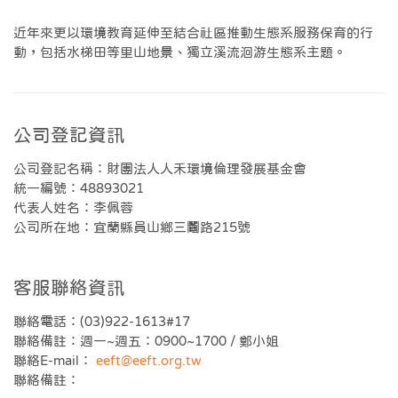
近年來更以環境教育延伸至結合社區推動生態系服務保育的行
動，包括水梯田等里山地景、獨立溪流洄游生態系主題。
公司登記資訊
公司登記名稱：財團法人人禾環境倫理發展基金會
統一編號：48893021
代表人姓名：李佩蓉
公司所在地：宜蘭縣員山鄉三鬮路215號
客服聯絡資訊
聯絡電話：(03)922-1613#17
聯絡備註：週一~週五：0900~1700 / 鄭小姐
聯絡E-mail：
eeft@eeft.org.tw
聯絡備註：