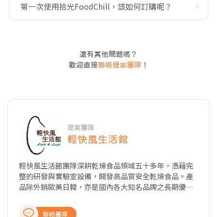
第一次使用拾光FoodChill，該如何訂購呢？
還有其他問題嗎？
歡迎直接
聯絡提案團隊
！
提案團隊
輕快風生活館
輕快風生活館團隊深耕乾燥食品領域五十多年，憑藉完
整的研發與實驗室設備，開發高品質安全乾燥食品。產
品除外銷歐美日韓，亦是國內各大知名品牌之長期優良
供應商。 本廠已通過 ISO22000、HACCP ，確保卓越食
安。自有品牌乾燥飯系列經18年淬鍊，成為全台口味最
聯絡團隊