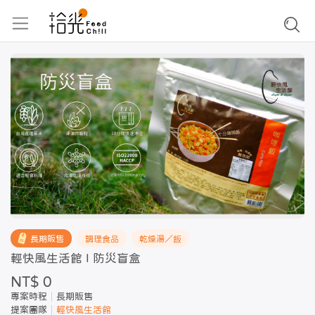
長期販售
調理食品
乾燥湯／飯
輕快風生活館 I 防災盲盒
NT$ 0
專案時程
長期販售
提案團隊
輕快風生活館