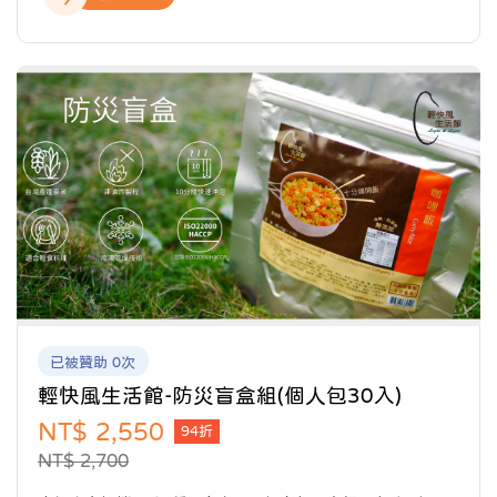
豐富、供貨最穩定的即食米飯品牌。目前在全台逾80間
實體門市販售，並廣泛進駐各大電商平台，為消費者提
供安心、便利的美味選擇。
已被贊助 0次
輕快風生活館-防災盲盒組(個人包30入)
NT$ 2,550
94折
NT$ 2,700