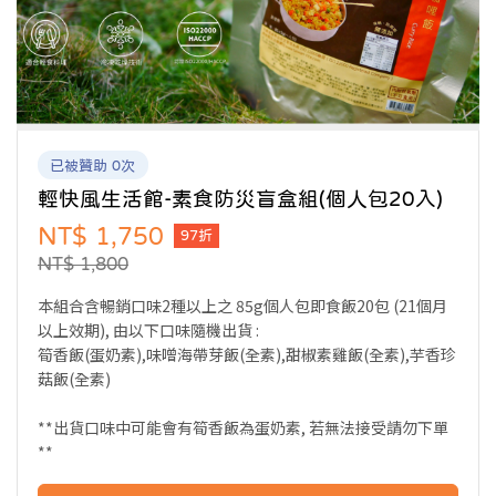
已被贊助 0次
輕快風生活館-素食防災盲盒組(個人包20入)
NT$ 1,750
97折
NT$ 1,800
本組合含暢銷口味2種以上之 85g個人包即食飯20包 (21個月
以上效期), 由以下口味隨機出貨 :
筍香飯(蛋奶素),味噌海帶芽飯(全素),甜椒素雞飯(全素),芋香珍
菇飯(全素)
**出貨口味中可能會有筍香飯為蛋奶素, 若無法接受請勿下單
**