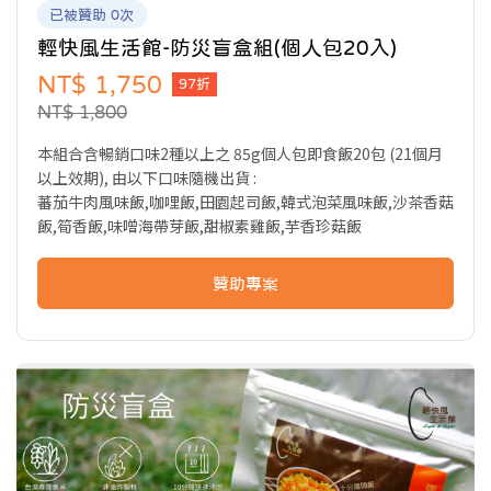
已被贊助 0次
輕快風生活館-防災盲盒組(個人包20入)
NT$ 1,750
97折
NT$ 1,800
本組合含暢銷口味2種以上之 85g個人包即食飯20包 (21個月
以上效期), 由以下口味隨機出貨 :
蕃茄牛肉風味飯,咖哩飯,田園起司飯,韓式泡菜風味飯,沙茶香菇
飯,筍香飯,味噌海帶芽飯,甜椒素雞飯,芋香珍菇飯
贊助專案