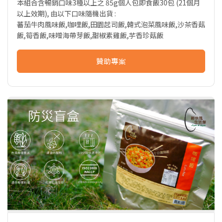
本組合含暢銷口味3種以上之 85g個人包即食飯30包 (21個月
以上效期), 由以下口味隨機出貨 :
蕃茄牛肉風味飯,咖哩飯,田園起司飯,韓式泡菜風味飯,沙茶香菇
飯,筍香飯,味噌海帶芽飯,甜椒素雞飯,芋香珍菇飯
贊助專案