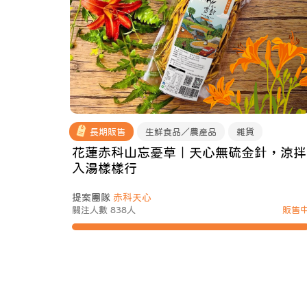
長期販售
生鮮食品／農產品
雜貨
花蓮赤科山忘憂草｜天心無硫金針，涼拌
入湯樣樣行
提案團隊
赤科天心
關注人數 838人
販售