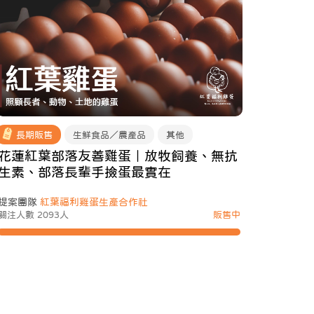
長期販售
生鮮食品／農產品
其他
花蓮紅葉部落友善雞蛋｜放牧飼養、無抗
生素、部落長輩手撿蛋最實在
提案團隊
紅葉福利雞蛋生產合作社
關注人數 2093人
販售中