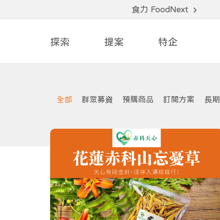
食力 FoodNext
探索
提案
特企
全部
群眾募資
預購商品
訂閱方案
長期