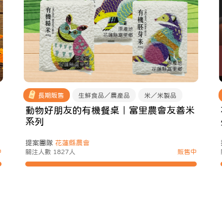
長期販售
生鮮食品／農產品
米／米製品
動物好朋友的有機餐桌｜富里農會友善米
系列
提案團隊
花蓮縣農會
中
關注人數 1827人
販售中