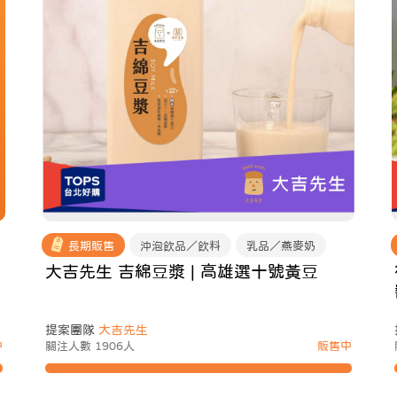
長期販售
沖泡飲品／飲料
乳品／燕麥奶
大吉先生 吉綿豆漿 | 高雄選十號黃豆
提案團隊
大吉先生
中
關注人數 1906人
販售中