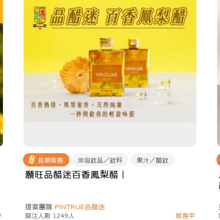
長期販售
沖泡飲品／飲料
果汁／醋飲
願旺品醋迷百香鳳梨醋｜
提案團隊
PINTRUE品醋迷
中
關注人數 1249人
販售中