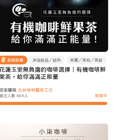
長期販售
沖泡飲品／飲料
茶葉／茶包／茶飲
花蓮玉里無負擔的咖啡選擇｜有機咖啡鮮
果茶，給你滿滿正能量
提案團隊
古林咖啡藝術工坊
關注人數 664人
販售中