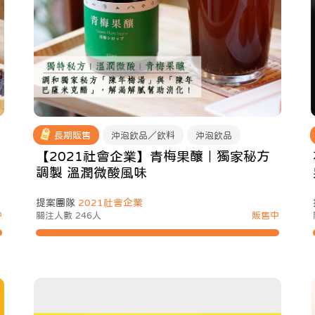
長期販售
沖泡飲品／飲料
沖泡飲品
【2021社會企業】青梅果釀｜獨家秘方
調製 溫潤微酸風味
提案團隊
2021社會企業
中
關注人數 246人
販售中