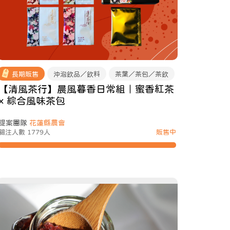
長期販售
沖泡飲品／飲料
茶葉／茶包／茶飲
【清風茶行】晨風暮香日常組｜蜜香紅茶
× 綜合風味茶包
提案團隊
花蓮縣農會
關注人數 1779人
販售中