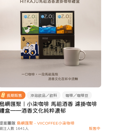
長期販售
沖泡飲品／飲料
咖啡／咖啡豆
島嶼匯聚｜小柒咖啡 馬祖酒香 濾掛咖啡
禮盒——酒香文化純粹濃郁
提案團隊
島嶼匯聚 - VIICOFFEE小柒咖啡
關注人數 1641人
販售中