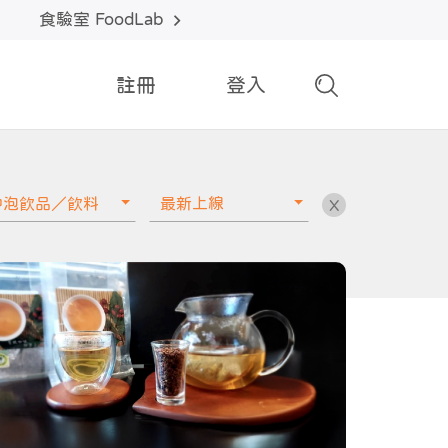
食驗室 FoodLab
註冊
登入
沖泡飲品／飲料
最新上線
X