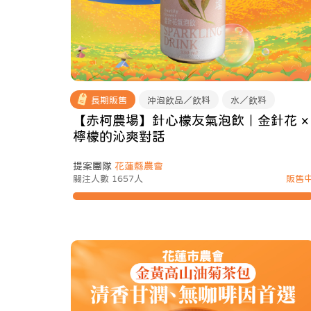
長期販售
沖泡飲品／飲料
水／飲料
【赤柯農場】針心檬友氣泡飲｜金針花 ×
檸檬的沁爽對話
提案團隊
花蓮縣農會
關注人數 1657人
販售