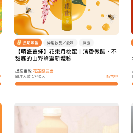
長期販售
沖泡飲品／飲料
蜂蜜
【晴盛養蜂】花東月桃蜜｜清香微酸、不
甜膩的山野蜂蜜新體驗
提案團隊
花蓮縣農會
中
關注人數 1740人
販售中