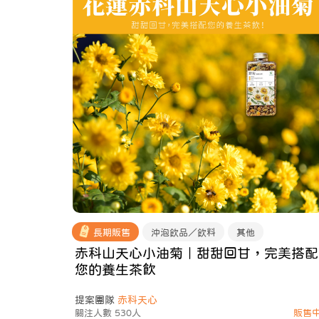
長期販售
沖泡飲品／飲料
其他
赤科山天心小油菊｜甜甜回甘，完美搭配
您的養生茶飲
提案團隊
赤科天心
關注人數 530人
販售