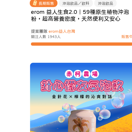
長期販售
沖泡飲品／飲料
沖泡飲品
erom 益人生食2.0｜59種原生植物沖泡
粉，超高營養密度，天然便利又安心
提案團隊
erom益人台灣
關注人數 1943人
販售