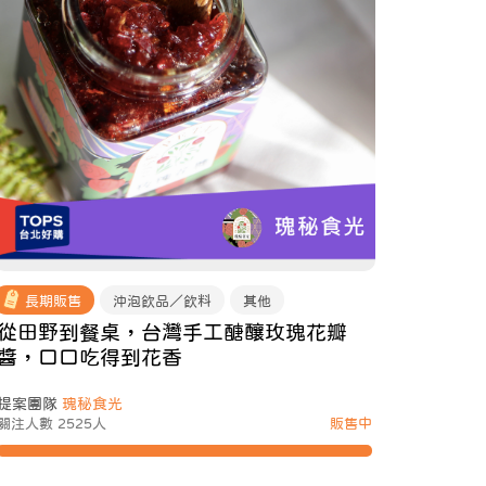
長期販售
沖泡飲品／飲料
其他
從田野到餐桌，台灣手工醣釀玫瑰花瓣
醬，口口吃得到花香
提案團隊
瑰秘食光
關注人數 2525人
販售中