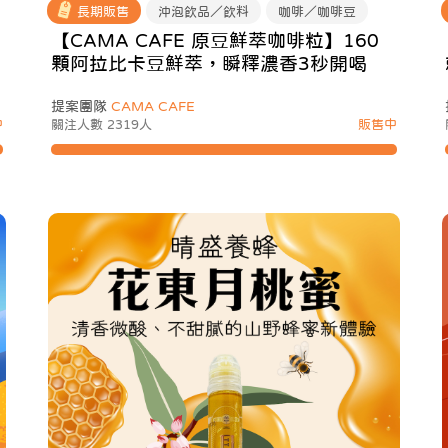
長期販售
沖泡飲品／飲料
咖啡／咖啡豆
【CAMA CAFE 原豆鮮萃咖啡粒】160
顆阿拉比卡豆鮮萃，瞬釋濃香3秒開喝
提案團隊
CAMA CAFE
中
關注人數 2319人
販售中