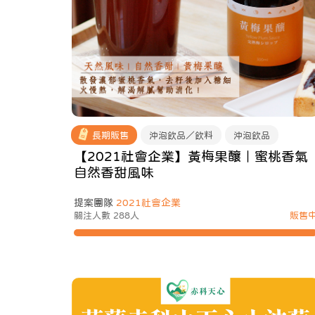
長期販售
沖泡飲品／飲料
沖泡飲品
【2021社會企業】黃梅果釀｜蜜桃香氣
自然香甜風味
提案團隊
2021社會企業
關注人數 288人
販售