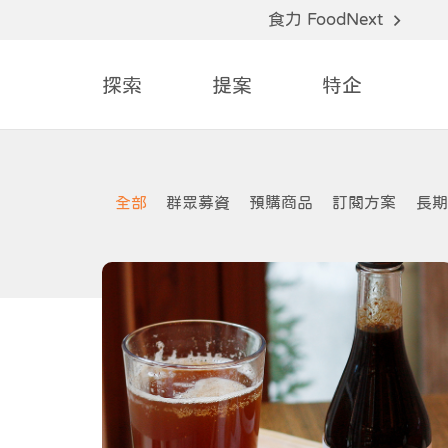
食力 FoodNext
探索
提案
特企
全部
群眾募資
預購商品
訂閱方案
長期