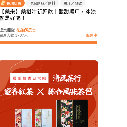
長期販售
沖泡飲品／飲料
果汁／醋飲
【桑樂】桑椹汁新鮮飲｜酸甜順口，冰涼
就是好喝！
提案團隊
花蓮縣農會
關注人數 1787人
販售中