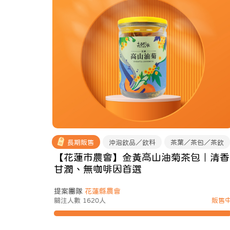
長期販售
沖泡飲品／飲料
茶葉／茶包／茶飲
【花蓮市農會】金黃高山油菊茶包｜清香
甘潤、無咖啡因首選
提案團隊
花蓮縣農會
關注人數 1620人
販售